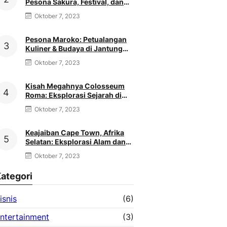
Pesona Sakura, Festival, dan
Cuaca Menakjubkan
Oktober 7, 2023
Pesona Maroko: Petualangan
Kuliner & Budaya di Jantung
Maghreb
Oktober 7, 2023
Kisah Megahnya Colosseum
Roma: Eksplorasi Sejarah di
Jantung Kekaisaran
Oktober 7, 2023
Keajaiban Cape Town, Afrika
Selatan: Eksplorasi Alam dan
Budaya yang Memikat
Oktober 7, 2023
ategori
isnis
(6)
ntertainment
(3)