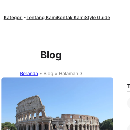
Kategori
Tentang Kami
Kontak Kami
Style Guide
Blog
Beranda
»
Blog
»
Halaman 3
T