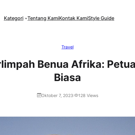
Kategori
Tentang Kami
Kontak Kami
Style Guide
Travel
limpah Benua Afrika: Petu
Biasa
Oktober 7, 2023
128
Views
|