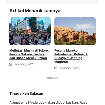
Artikel Menarik Lainnya
Melintasi Musim di Tokyo:
Pesona Maroko:
Kis
Pesona Sakura, Festival,
Petualangan Kuliner &
Col
dan Cuaca Menakjubkan
Budaya di Jantung
Eks
Maghreb
Jan
Oktober 7, 2023
Oktober 7, 2023
O
Tinggalkan Balasan
Alamat email Anda tidak akan dipublikasikan.
Ruas