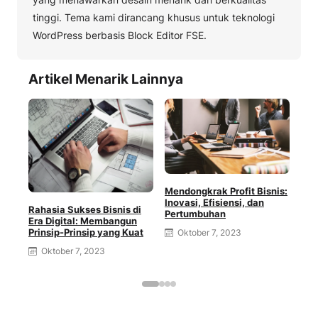
tinggi. Tema kami dirancang khusus untuk teknologi
WordPress berbasis Block Editor FSE.
Artikel Menarik Lainnya
Mendongkrak Profit Bisnis:
Suk
Inovasi, Efisiensi, dan
Rahasia Sukses Bisnis di
Kun
Pertumbuhan
Era Digital: Membangun
Mem
Prinsip-Prinsip yang Kuat
Oktober 7, 2023
O
Oktober 7, 2023