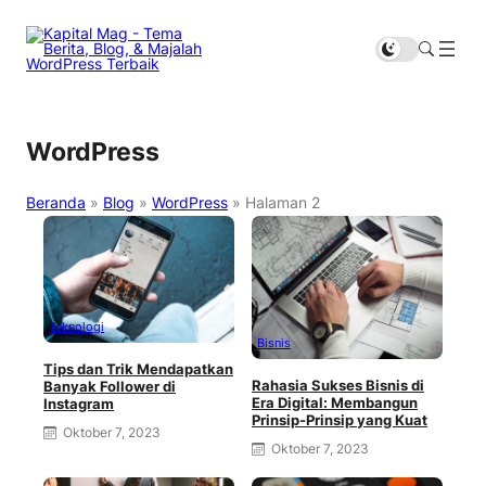
WordPress
Beranda
»
Blog
»
WordPress
»
Halaman 2
Teknologi
Bisnis
Tips dan Trik Mendapatkan
Rahasia Sukses Bisnis di
Banyak Follower di
Era Digital: Membangun
Instagram
Prinsip-Prinsip yang Kuat
Oktober 7, 2023
Oktober 7, 2023