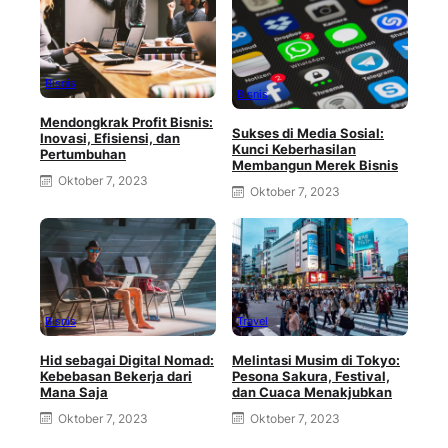
Bisnis
Bisnis
Mendongkrak Profit Bisnis:
Sukses di Media Sosial:
Inovasi, Efisiensi, dan
Kunci Keberhasilan
Pertumbuhan
Membangun Merek Bisnis
Oktober 7, 2023
Oktober 7, 2023
Bisnis
Travel
Hid sebagai Digital Nomad:
Melintasi Musim di Tokyo:
Kebebasan Bekerja dari
Pesona Sakura, Festival,
Mana Saja
dan Cuaca Menakjubkan
Oktober 7, 2023
Oktober 7, 2023